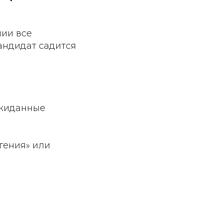
нии все
андидат садится
ожиданные
 гения» или