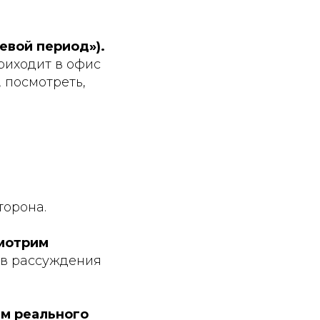
евой период»).
приходит в офис
, посмотреть,
торона.
смотрим
 в рассуждения
им реального