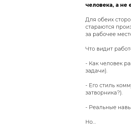
человека, а не
Для обеих сторо
стараются произ
за рабочее мест
Что видит работ
- Как человек р
задачи).
- Его стиль ком
затворника?).
- Реальные навы
Но…