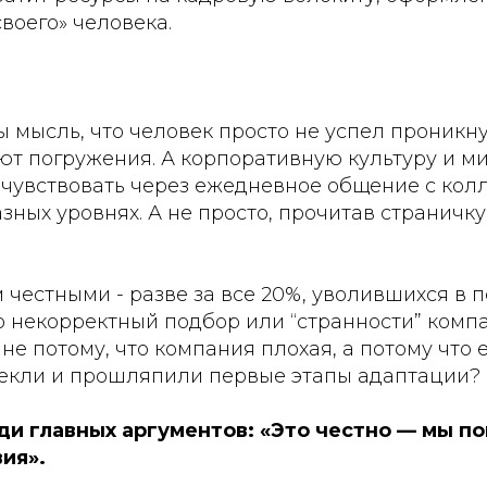
воего» человека.
 мысль, что человек просто не успел проникн
ют погружения. А корпоративную культуру и 
очувствовать через ежедневное общение с кол
зных уровнях. А не просто, прочитав страничку
 честными - разве за все 20%, уволившихся в
о некорректный подбор или “странности” комп
не потому, что компания плохая, а потому что е
екли и прошляпили первые этапы адаптации?
еди главных аргументов: «Это честно — мы п
ия».