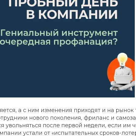
ется, а с ним изменения приходят и на рынок 
трудники нового поколения, фриланс и самоза
я увольняться после первой недели, если им ч
мпании устали от «испытательных сроков-лотер