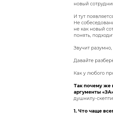
новый сотрудник
И тут появляет
Не собеседовани
не как новый со
понять, подходит
Звучит разумно,
Давайте разберё
Как у любого пр
Так почему же 
аргументы «ЗА
душнилу-скепти
1. Что чаще вс