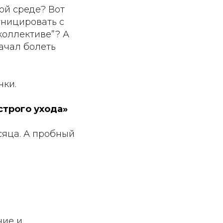
вой среде? Вот
уницировать с
коллективе”? А
начал болеть
нки.
строго ухода»
сяца. А пробный
ние и