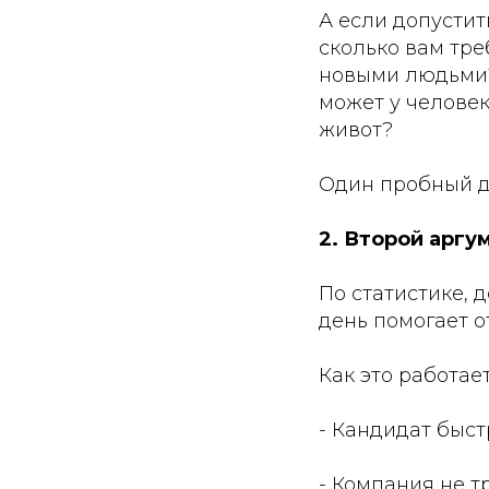
А если допустит
сколько вам тре
новыми людьми?
может у человек
живот?
Один пробный д
2. Второй аргу
По статистике, 
день помогает от
Как это работает
- Кандидат быст
- Компания не т