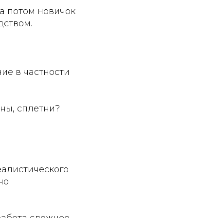
а потом новичок
дством.
ие в частности
ны, сплетни?
еалистического
но