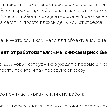
ь вариант, что человек просто стесняется в но
буется времени, чтобы начать адекватно комм
 А если добавить сюда атмосферу “новичка в 
а сегодня просто плохой день или от стресса 
ень — это слишком мало для объективной оце
мент от работодателя: «Мы снижаем риск бы
до 20% новых сотрудников уходят в первые 3 ме
сеять тех, кто и так передумает сразу.
:
ро понимает, нравится ли ему работа.
ратит ресурсы на кадровую волокиту, оформле