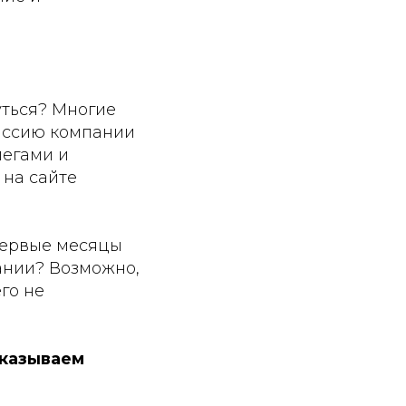
уться? Многие
миссию компании
легами и
 на сайте
 первые месяцы
ании? Возможно,
го не
оказываем