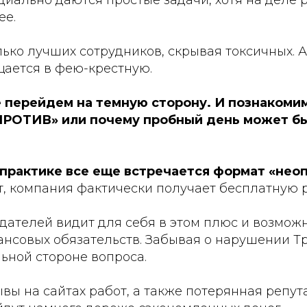
циально даются простые задачи, хотя на деле 
ее.
лько лучших сотрудников, скрывая токсичных. 
щается в фею-крестную.
 перейдем на темную сторону. И познакомим
ПРОТИВ» или почему пробный день может б
практике все еще встречается формат «нео
т, компания фактически получает бесплатную 
одателей видит для себя в этом плюс и возмож
ансовых обязательств. Забывая о нарушении Т
ьной стороне вопроса.
вы на сайтах работ, а также потерянная репу