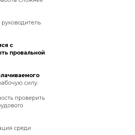
работа сложнее
А руководитель
ся с
ыть провальной
плачиваемого
рабочую силу.
ность проверить
рудового
тация среди